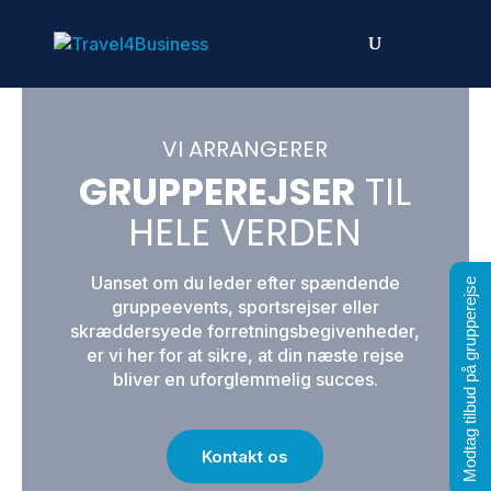
VI ARRANGERER
GRUPPEREJSER
TIL
HELE VERDEN
Uanset om du leder efter spændende
Modtag tilbud på grupperejse
gruppeevents, sportsrejser eller
skræddersyede forretningsbegivenheder,
er vi her for at sikre, at din næste rejse
bliver en uforglemmelig succes.
Kontakt os