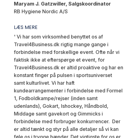
Maryam J. Gatzwiller, Salgskoordinator
RB Hygiene Nordic A/S
LÆS MERE
'
Vi har som virksomhed benyttet os af
Travel4Business.dk rigtig mange gange i
forbindelse med forskellige event. Ofte når vi
faktisk ikke at efterspørge et event, for
Travel4Business.dk er altid proaktive og har en
konstant finger på pulsen i sportsuniverset
samt kulturlivet.
Vi har haft
kundearrangementer i forbindelse med Formel
1, Fodboldkampe/rejser (inden samt
udenlands), Gokart, Ishockey, Håndbold,
Middage samt gavekort og Gimmicks i
forbindelse med forbruger konkurrencer.
Der
er altid tænkt og styr på alle detaljer så vi kan
føle os i trygge hænder. Det vigtigste for os er