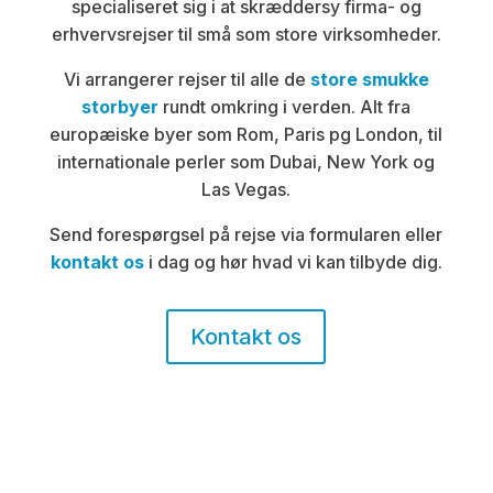
specialiseret sig i at skræddersy firma- og
erhvervsrejser til små som store virksomheder.
Vi arrangerer rejser til alle de
store smukke
storbyer
rundt omkring i verden. Alt fra
europæiske byer som Rom, Paris pg London, til
internationale perler som Dubai, New York og
Las Vegas.
Send forespørgsel på rejse via formularen eller
SPORTSREJSER
kontakt os
i dag og hør hvad vi kan tilbyde dig.
ALT FRA TENNIS, NFL TIL HOSPITALITY OPLEVELSER PÅ
FODBOLDSTADIONS RUNDT OMKRING I VERDEN.
Kontakt os