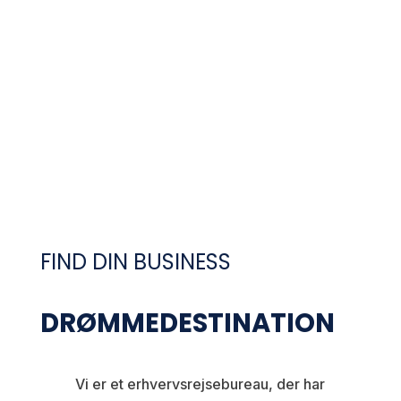
GRUPPEREJSER VIRKSOMHEDER
VI HJÆLPER MED ALT FRA A TIL Z OG KOORDINERER OFTE FLY,
OGSÅ UDENFOR SKANDINAVIEN.
FIND DIN BUSINESS
DRØMMEDESTINATION
Vi er et erhvervsrejsebureau, der har