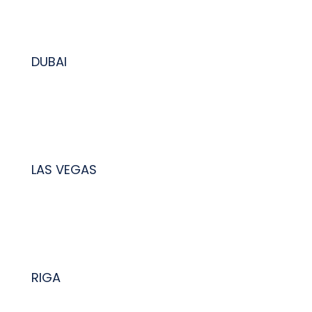
DUBAI
LAS VEGAS
BOOKING AF FLYBILLETTER
VI HJÆLPER VIRKSOMHEDER MED DERES GRUPPE OG
INDIVIDUELLE BOOKNINGER AF FLYBILLETTER.
RIGA