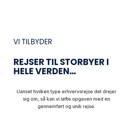
VI TILBYDER
REJSER TIL STORBYER I
HELE VERDEN…
EVENTS4BUSINESS
KICKOFFS, SOMMERFESTER, JULEFROKOSTER OG ALT
Uanset hvilken type erhvervsrejse det drejer
DERIMELLEM I DANMARK.
sig om, så kan vi løfte opgaven med en
gennemført og unik rejse.