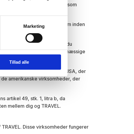
ige forpligtelser over for dig som
r underlagt samme sikkerhed som inden
Marketing
enest meddele os dette, inden du
L kan leve op til sine kontraktmæssige
Tillad alle
 som er en aftale mellem EU og USA, der
om de amerikanske virksomheder, der
rtikel 49, stk. 1, litra b, da
akten mellem dig og TRAVEL.
af TRAVEL. Disse virksomheder fungerer