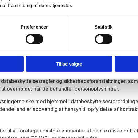
en for EU/EØS, for at TRAVEL kan opfylde sine kontraktmæss
et fra din brug af deres tjenester.
 er opmærksom på, at dine persondata potentielt set ikke e
Præferencer
Statistik
kke gælder de samme regler.
overføre dine persondata til et land uden for EU, skal du s
kan være nødsaget til at overføre dine persondata, så TRAVE
Tillad valgte
l disse for så vidt muligt ske på baggrund af Privacy Shield,
af databeskyttelsesregler og sikkerhedsforanstaltninger, s
 til at overholde, når de behandler personoplysninger.
lysningerne ske med hjemmel i databeskyttelsesforordningens a
ldende land er nødvendig af hensyn til opfyldelse af kontr
 til at foretage udvalgte elementer af den tekniske drift 