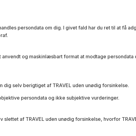
handles persondata om dig. I givet fald har du ret til at få a
raf.
eligt anvendt og maskinlæsbart format at modtage persondata 
 om dig selv berigtiget af TRAVEL uden unødig forsinkelse.
 objektive persondata og ikke subjektive vurderinger.
elv slettet af TRAVEL uden unødig forsinkelse, hvorfor TRAVEL