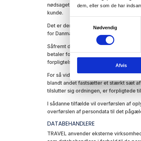
nødsaget til at overføre persondata ud
dem, eller som de har indsaml
kunde.
Samtykkevalg
Det er derfor vigtigt, at du som kunde
Nødvendig
for Danmark eller EU i øvrigt, da der i
Såfremt du ikke ønsker, at TRAVEL skal 
betaler for turen, da vi efterfølgende 
forpligtelser.
Afvis
For så vidt angår overførsler til USA vi
blandt andet fastsætter et stærkt sæt 
tilslutter sig ordningen, er forpligtede
I sådanne tilfælde vil overførslen af op
overførslen af persondata til det pågæ
DATABEHANDLERE
TRAVEL anvender eksterne virksomheder