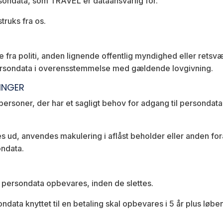
rsondata, som TRAVEL er dataansvarlig for.
truks fra os.
a politi, anden lignende offentlig myndighed eller retsvæ
ersondata i overensstemmelse med gældende lovgivning.
INGER
ersoner, der har et sagligt behov for adgang til persondata. 
d, anvendes makulering i aflåst beholder eller anden foran
ndata.
 persondata opbevares, inden de slettes.
data knyttet til en betaling skal opbevares i 5 år plus løb