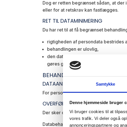
Dog er retten begrænset sådan, at der i
eller for at retskrav kan fastlægges.
RET TIL DATAMINIMERING
Du har ret til at få begrænset behandlin
rigtigheden af persondata bestrides 
behandlingen er ulovlig,
den dataansvarlige ikke længere har 
gøres gældende eller forsvares.
BEHANDLINGSREGLER
DATAANSVARLIG
Samtykke
For persondata om dig som kunde vil T
OVERFØRSEL TIL TREDJELANDE
Denne hjemmeside bruger c
Vi bruger cookies til at tilpas
Der sker også overførsel af persondata t
vores trafik. Vi deler også 
Databehandling foretages primært inden
annonceringspartnere og anal