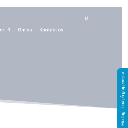
der
Om os
Kontakt os
Modtag tilbud på grupperejse