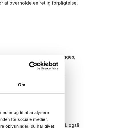
 at overholde en retlig forpligtelse,
for, at et retskrav kan fastlægges,
Om
 medier og til at analysere
nden for sociale medier,
er rejser uden for EU, er TRAVEL også
e oplysninger, du har givet