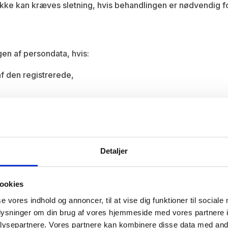
kke kan kræves sletning, hvis behandlingen er nødvendig for
gen af persondata, hvis:
af den registrerede,
brug for persondata til behandlingen, men de er nødvendige 
Detaljer
RAVEL være at betragte som dataansvarlig.
ookies
se vores indhold og annoncer, til at vise dig funktioner til sociale
il tredjelande.
oplysninger om din brug af vores hjemmeside med vores partnere i
 for Den Europæiske Union. I de tilfælde, hvor vi arranger
ysepartnere. Vores partnere kan kombinere disse data med andr