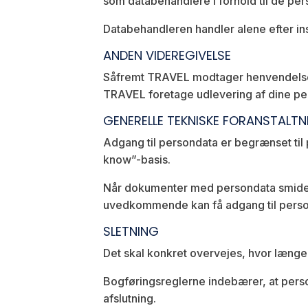
som databehandlere i forhold til de pe
Databehandleren handler alene efter ins
ANDEN VIDEREGIVELSE
Såfremt TRAVEL modtager henvendelse fr
TRAVEL foretage udlevering af dine p
GENERELLE TEKNISKE FORANSTALTN
Adgang til persondata er begrænset til p
know”-basis.
Når dokumenter med persondata smides u
uvedkommende kan få adgang til perso
SLETNING
Det skal konkret overvejes, hvor længe
Bogføringsreglerne indebærer, at person
afslutning.